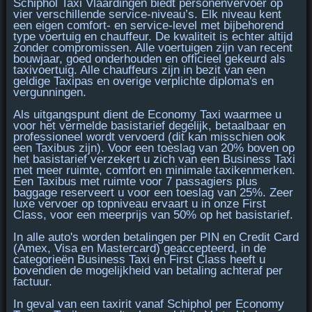
Schiphol Taxi Vlaardingen biedt personenvervoer op
vier verschillende service-niveau’s. Elk niveau kent
een eigen
comfort- en service-level
met bijbehorend
type voertuig en chauffeur. De kwaliteit is echter altijd
zonder compromissen. Alle voertuigen zijn van recent
bouwjaar, goed onderhouden en officieel gekeurd als
taxivoertuig. Alle chauffeurs zijn in bezit van een
geldige Taxipas en overige verplichte diploma's en
vergunningen.
Als uitgangspunt dient de
Economy Taxi
waarmee u
voor het vermelde basistarief degelijk, betaalbaar en
professioneel wordt vervoerd (dit kan misschien ook
een Taxibus zijn). Voor een toeslag van 20% boven op
het basistarief verzekert u zich van een
Business Taxi
met meer ruimte, comfort en minimale taxikenmerken.
Een
Taxibus
met ruimte voor 7 passagiers plus
baggage reserveert u voor een toeslag van 25%. Zeer
luxe vervoer op topniveau ervaart u in onze
First
Class
, voor een meerprijs van 50% op het basistarief.
In alle auto's worden betalingen per
PIN en Credit Card
(Amex, Visa en Mastercard)
geaccepteerd, in de
categorieën Business Taxi en First Class heeft u
bovendien de mogelijkheid van betaling achteraf per
factuur.
In geval van een taxirit vanaf Schiphol per
Economy